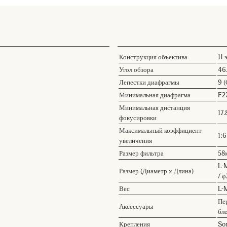
Конструкция объектива
11 
Угол обзора
46
Лепестки диафрагмы
9 
Минимальная диафрагма
F2
Минимальная дистанция
17.
фокусировки
Максимальный коэффициент
1:6
увеличения
Размер фильтра
58
L-M
Размер (Диаметр х Длина)
/ φ
Вес
L-M
Пе
Аксессуары
бл
Крепления
So