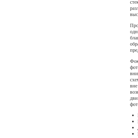
сте
раз
выс
Про
одн
бла
обр
пре
Фок
фот
вни
схе
вне
воз
дви
фот