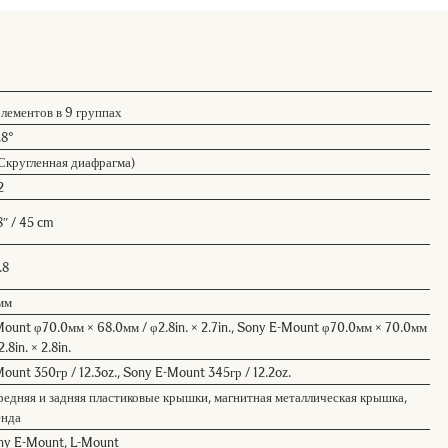
элементов в 9 группах
.8°
(Скругленная диафрагма)
2
8″ / 45 cm
.8
мм
ount φ70.0мм × 68.0мм / φ2.8in. × 2.7in.,
Sony E-Mount
φ70.0мм × 70.0мм
2.8in. × 2.8in.
ount 350гр / 12.3oz.,
Sony E-Mount
345гр / 12.2oz.
редняя и задняя пластиковые крышки, магнитная металлическая крышка,
енда
ny E-Mount, L-Mount