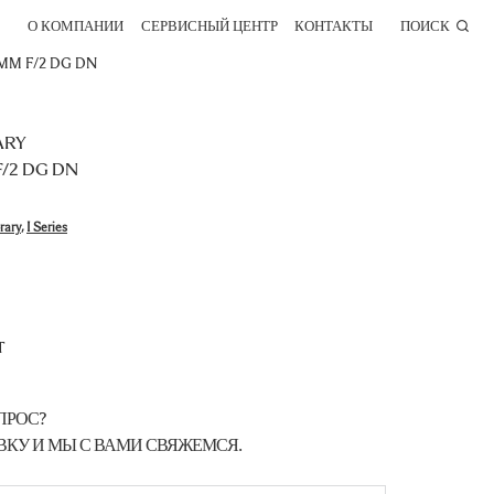
О КОМПАНИИ
СЕРВИСНЫЙ ЦЕНТР
КОНТАКТЫ
ПОИСК
MM F/2 DG DN
ARY
/2 DG DN
rary
,
I Series
T
ПРОС?
ВКУ И МЫ С ВАМИ СВЯЖЕМСЯ.