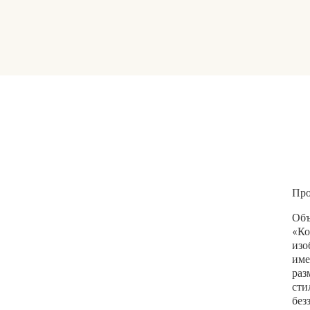
Про
Объ
«Ко
изо
име
раз
сти
без