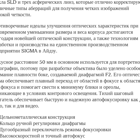
кла SLD и трех асферических линз, которые отлично корректиру
личные типы аберраций для получения четких изображений
окой четкости.
тиворечивые идеалы улучшения оптических характеристик при
овременном уменьшении размера и веса корпуса достигаются
годаря новейшей оптической конструкции, а также технологиям
аботки и производства на единственном производственном
дприятии SIGMA в Айдзу.
усное расстояние 50 мм в основном используется для портретн
ографии, поэтому при разработке объектива было уделено особо
мание плавности боке, создаваемой диафрагмой F2. Его оптичес
ма обеспечивает плавный переход от областей в фокусе к област
 фокуса и помогает свести к минимуму блики и ореолы,
никающие в условиях контрового освещения. Тихий шаговый
гатель обеспечивает быструю и надежную автофокусировку как 
о, так и для видео.
Цельнометаллическая конструкция
Кольцо ручной регулировки диафрагмы
Дугообразный переключатель режима фокусировки
Высокоскоростной и точный автофокус