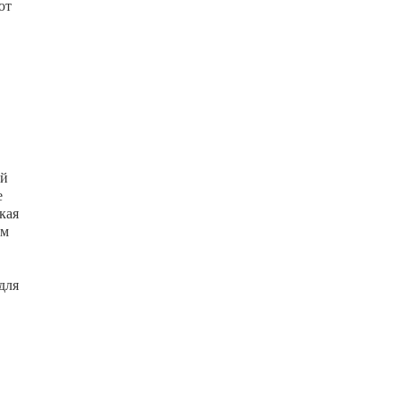
ют
ой
е
кая
ям
для